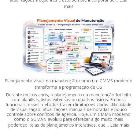
:
mais
CMMS
em
Nuvem:
7
Vantagens
de
um
Software
com
Atualizações
Contínuas
Planejamento visual na manutenção: como um CMMS moderno
transforma a programação de OS
Durante muitos anos, o planejamento da manutenção foi feito
com planilhas, listas extensas ou quadros físicos. Embora
funcionais, esses métodos trazem limitações claras: dificuldade
de visualização, atualizações manuais demoradas e pouco
controle sobre conflitos de agenda. Hoje, um CMMS moderno
como o SGMAN evoluiu para oferecer algo muito mais
:
poderoso: telas de planejamento interativas, que…
Leia mais
Pla