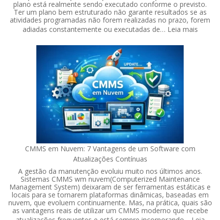
plano está realmente sendo executado conforme o previsto.
Ter um plano bem estruturado não garante resultados se as
atividades programadas não forem realizadas no prazo, forem
:
adiadas constantemente ou executadas de…
Leia mais
A
import
de
acomp
a
aderên
aos
planos
de
manut
CMMS em Nuvem: 7 Vantagens de um Software com
Atualizações Contínuas
A gestão da manutenção evoluiu muito nos últimos anos.
Sistemas CMMS wm nuvem(Computerized Maintenance
Management System) deixaram de ser ferramentas estáticas e
locais para se tornarem plataformas dinâmicas, baseadas em
nuvem, que evoluem continuamente. Mas, na prática, quais são
as vantagens reais de utilizar um CMMS moderno que recebe
atualizações frequentes e está sempre incorporando…
Leia