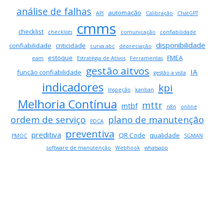
visu
análise de falhas
na
automação
API
Calibração
ChatGPT
man
cmms
co
checklist
checklists
comunicação
confiabilidade
um
disponibilidade
confiabilidade
criticidade
curva abc
depreciação
CM
estoque
FMEA
eam
Estratégia de Ativos
Ferramentas
mod
gestão aitvos
IA
tra
função confiabilidade
gestão a vista
a
indicadores
kpi
Inspeção
kanban
pro
Melhoria Contínua
de
mttr
mtbf
n8n
online
OS
ordem de serviço
plano de manutenção
PDCA
preventiva
preditiva
QR Code
qualidade
PMOC
SGMAN
software de manutenção
Webhook
whatsapp