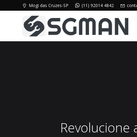
Pular
Mogi das Cruzes-SP
(11) 92014 4842
cont
para
o
conteúdo
Revolucione 