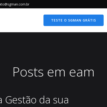
ato@sgman.com.br
TESTE O SGMAN GRÁTIS
Posts em eam
a Gestão da sua