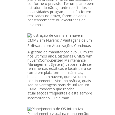
conforme o previsto. Ter um plano bem
estruturado não garante resultados se
as atividades programadas não forem
realizadas no prazo, forem adiadas
constantemente ou executadas de…
:
Leia mais
A
importância
CMMS em Nuvem: 7 Vantagens de um
de
Software com Atualizações Contínuas
acompanhar
a
A gestão da manutenção evoluiu muito
nos últimos anos. Sistemas CMMS wm
aderência
nuvem(Computerized Maintenance
aos
Management System) deixaram de ser
planos
ferramentas estáticas e locais para se
tornarem plataformas dinâmicas,
de
baseadas em nuvem, que evoluem
manutenção
continuamente. Mas, na prática, quais
são as vantagens reais de utilizar um
CMMS moderno que recebe
atualizações frequentes e está sempre
:
incorporando…
Leia mais
CMMS
em
Planejamento visual na manutenção:
Nuvem: