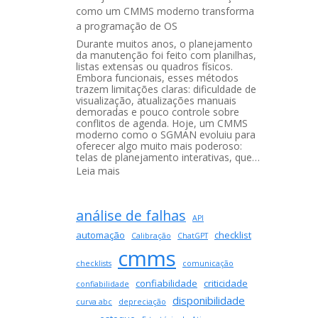
como um CMMS moderno transforma
7
a programação de OS
Vantagens
de
Durante muitos anos, o planejamento
da manutenção foi feito com planilhas,
um
listas extensas ou quadros físicos.
Software
Embora funcionais, esses métodos
com
trazem limitações claras: dificuldade de
visualização, atualizações manuais
Atualizações
demoradas e pouco controle sobre
Contínuas
conflitos de agenda. Hoje, um CMMS
moderno como o SGMAN evoluiu para
oferecer algo muito mais poderoso:
telas de planejamento interativas, que…
:
Leia mais
Planejamento
visual
análise de falhas
na
API
manutenção:
automação
checklist
Calibração
ChatGPT
como
cmms
um
checklists
comunicação
CMMS
confiabilidade
criticidade
confiabilidade
moderno
disponibilidade
curva abc
depreciação
transforma