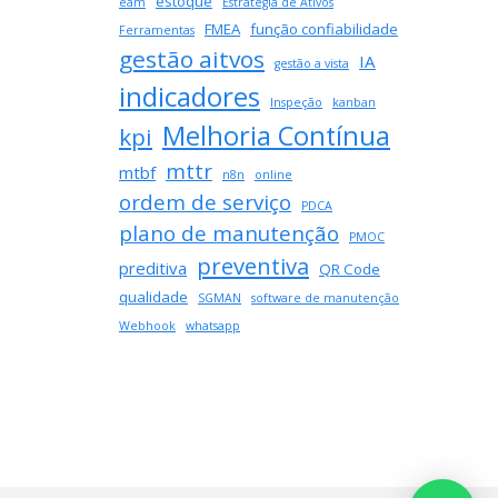
estoque
a
eam
Estratégia de Ativos
programação
FMEA
função confiabilidade
Ferramentas
de
gestão aitvos
IA
gestão a vista
OS
indicadores
Inspeção
kanban
Melhoria Contínua
kpi
mttr
mtbf
n8n
online
ordem de serviço
PDCA
plano de manutenção
PMOC
preventiva
preditiva
QR Code
qualidade
SGMAN
software de manutenção
Webhook
whatsapp