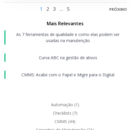
Posts
Pos
Page
Page
Page
Page
1
2
3
…
5
PRÓXIMO
navigation
nav
Mais Relevantes
As 7 ferramentas de qualidade e como elas podem ser
usadas na manutenção
Curva ABC na gestão de ativos
CMMS: Acabe com o Papel e Migre para o Digital
Automação
(1)
Checklists
(7)
CMMS
(44)
Conceitos de Manutenção
(21)