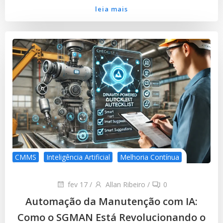
leia mais
CMMS
Inteligência Artificial
Melhoria Contínua
fev 17
/
Allan Ribeiro
/
0
Automação da Manutenção com IA:
Como o SGMAN Está Revolucionando o