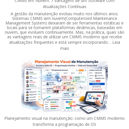
CMMS em Nuvem: 7 Vantagens de um Software com
Atualizações Contínuas
A gestão da manutenção evoluiu muito nos últimos anos.
Sistemas CMMS wm nuvem(Computerized Maintenance
Management System) deixaram de ser ferramentas estáticas e
locais para se tornarem plataformas dinâmicas, baseadas em
nuvem, que evoluem continuamente. Mas, na prática, quais são
as vantagens reais de utilizar um CMMS moderno que recebe
atualizações frequentes e está sempre incorporando…
Leia
:
mais
CMMS
em
Nuvem:
7
Vantagens
de
um
Software
com
Atualizações
Contínuas
Planejamento visual na manutenção: como um CMMS moderno
transforma a programação de OS