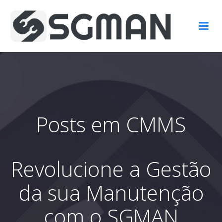
Pular
para
o
conteúdo
Posts em CMMS
Revolucione a Gestão
da sua Manutenção
com o SGMAN