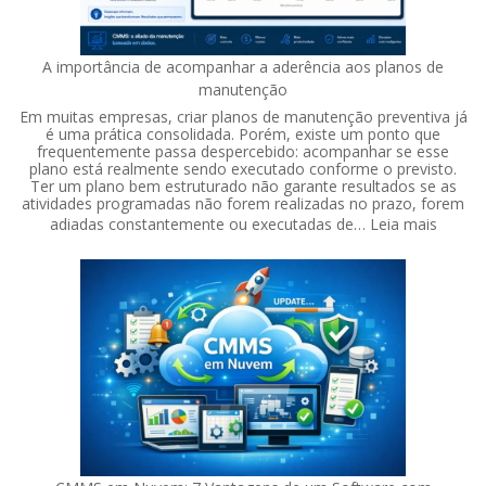
A importância de acompanhar a aderência aos planos de
manutenção
Em muitas empresas, criar planos de manutenção preventiva já
é uma prática consolidada. Porém, existe um ponto que
frequentemente passa despercebido: acompanhar se esse
plano está realmente sendo executado conforme o previsto.
Ter um plano bem estruturado não garante resultados se as
atividades programadas não forem realizadas no prazo, forem
:
adiadas constantemente ou executadas de…
Leia mais
A
import
de
acomp
a
aderên
aos
planos
de
manut