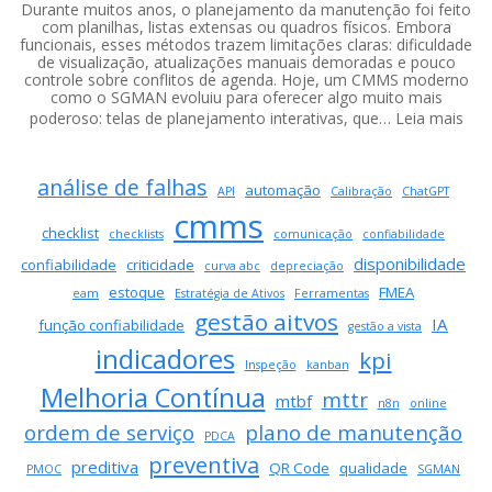
Durante muitos anos, o planejamento da manutenção foi feito
com planilhas, listas extensas ou quadros físicos. Embora
funcionais, esses métodos trazem limitações claras: dificuldade
de visualização, atualizações manuais demoradas e pouco
controle sobre conflitos de agenda. Hoje, um CMMS moderno
como o SGMAN evoluiu para oferecer algo muito mais
:
poderoso: telas de planejamento interativas, que…
Leia mais
Pla
visu
análise de falhas
na
automação
API
Calibração
ChatGPT
man
cmms
co
checklist
checklists
comunicação
confiabilidade
um
disponibilidade
confiabilidade
criticidade
curva abc
depreciação
CM
estoque
FMEA
eam
Estratégia de Ativos
Ferramentas
mod
gestão aitvos
IA
tra
função confiabilidade
gestão a vista
a
indicadores
kpi
Inspeção
kanban
pro
Melhoria Contínua
de
mttr
mtbf
n8n
online
OS
ordem de serviço
plano de manutenção
PDCA
preventiva
preditiva
QR Code
qualidade
PMOC
SGMAN