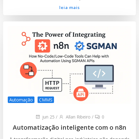
leia mais
Automação
CMMS
jun 25
/
Allan Ribeiro
/
0
Automatização inteligente com o n8n