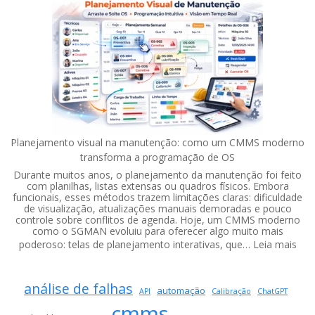
em
Nuvem:
7
Vantagens
de
um
Software
com
Atualizações
Contínuas
Planejamento visual na manutenção: como um CMMS moderno
transforma a programação de OS
Durante muitos anos, o planejamento da manutenção foi feito
com planilhas, listas extensas ou quadros físicos. Embora
funcionais, esses métodos trazem limitações claras: dificuldade
de visualização, atualizações manuais demoradas e pouco
controle sobre conflitos de agenda. Hoje, um CMMS moderno
como o SGMAN evoluiu para oferecer algo muito mais
:
poderoso: telas de planejamento interativas, que…
Leia mais
Pla
visu
análise de falhas
na
automação
API
Calibração
ChatGPT
man
cmms