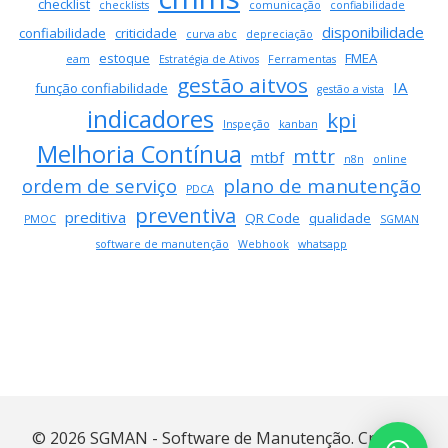
co
checklist
checklists
comunicação
confiabilidade
um
disponibilidade
confiabilidade
criticidade
curva abc
depreciação
CM
estoque
FMEA
eam
Estratégia de Ativos
Ferramentas
mod
gestão aitvos
IA
tra
função confiabilidade
gestão a vista
a
indicadores
kpi
Inspeção
kanban
pro
Melhoria Contínua
de
mttr
mtbf
n8n
online
OS
ordem de serviço
plano de manutenção
PDCA
preventiva
preditiva
QR Code
qualidade
PMOC
SGMAN
software de manutenção
Webhook
whatsapp
© 2026 SGMAN - Software de Manutenção. Created