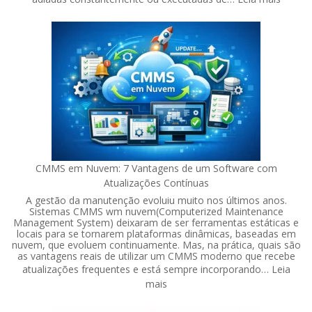
A
import
de
acomp
a
aderên
aos
planos
de
manut
CMMS em Nuvem: 7 Vantagens de um Software com
Atualizações Contínuas
A gestão da manutenção evoluiu muito nos últimos anos.
Sistemas CMMS wm nuvem(Computerized Maintenance
Management System) deixaram de ser ferramentas estáticas e
locais para se tornarem plataformas dinâmicas, baseadas em
nuvem, que evoluem continuamente. Mas, na prática, quais são
as vantagens reais de utilizar um CMMS moderno que recebe
atualizações frequentes e está sempre incorporando…
Leia
:
mais
CMMS