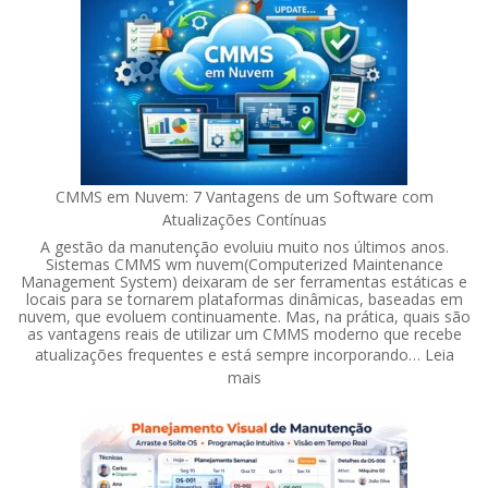
acomp
a
aderên
aos
planos
de
manut
CMMS em Nuvem: 7 Vantagens de um Software com
Atualizações Contínuas
A gestão da manutenção evoluiu muito nos últimos anos.
Sistemas CMMS wm nuvem(Computerized Maintenance
Management System) deixaram de ser ferramentas estáticas e
locais para se tornarem plataformas dinâmicas, baseadas em
nuvem, que evoluem continuamente. Mas, na prática, quais são
as vantagens reais de utilizar um CMMS moderno que recebe
atualizações frequentes e está sempre incorporando…
Leia
:
mais
CMMS
em
Nuvem:
7