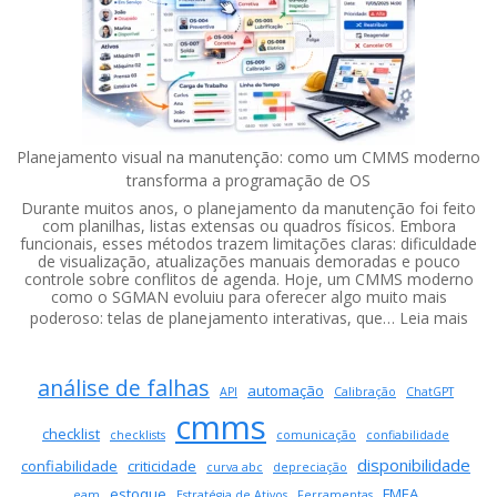
Vantagens
de
um
Software
com
Atualizações
Contínuas
Planejamento visual na manutenção: como um CMMS moderno
transforma a programação de OS
Durante muitos anos, o planejamento da manutenção foi feito
com planilhas, listas extensas ou quadros físicos. Embora
funcionais, esses métodos trazem limitações claras: dificuldade
de visualização, atualizações manuais demoradas e pouco
controle sobre conflitos de agenda. Hoje, um CMMS moderno
como o SGMAN evoluiu para oferecer algo muito mais
:
poderoso: telas de planejamento interativas, que…
Leia mais
Pla
visu
análise de falhas
na
automação
API
Calibração
ChatGPT
man
cmms
co
checklist
checklists
comunicação
confiabilidade
um
disponibilidade
confiabilidade
criticidade
curva abc
depreciação
CM
estoque
FMEA
eam
Estratégia de Ativos
Ferramentas