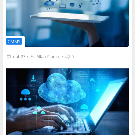
CMMS
out 23
/
Allan Ribeiro
/
0