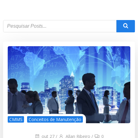
CMMS
Conceitos de Manutenção
out 27
/
Allan Ribeiro
/
0