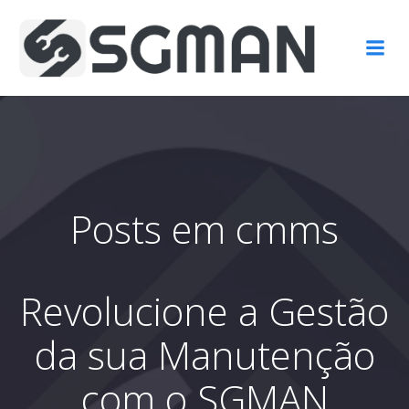
Pular
para
o
conteúdo
Posts em cmms
Revolucione a Gestão
da sua Manutenção
com o SGMAN