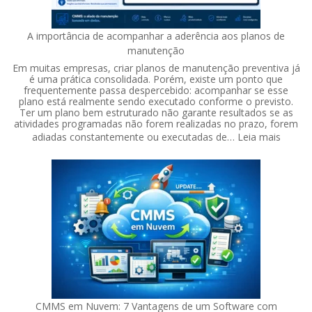
A importância de acompanhar a aderência aos planos de
manutenção
Em muitas empresas, criar planos de manutenção preventiva já
é uma prática consolidada. Porém, existe um ponto que
frequentemente passa despercebido: acompanhar se esse
plano está realmente sendo executado conforme o previsto.
Ter um plano bem estruturado não garante resultados se as
atividades programadas não forem realizadas no prazo, forem
:
adiadas constantemente ou executadas de…
Leia mais
A
import
de
acomp
a
aderên
aos
planos
de
manut
CMMS em Nuvem: 7 Vantagens de um Software com