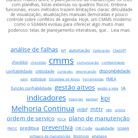
com planilhas, listas extensas ou quadros físicos. Embora
funcionais, esses métodos trazem limitações claras: dificuldade
de visualização, atualizações manuais demoradas e pouco
controle sobre conflitos de agenda. Hoje, um CMMS moderno
como o SGMAN evoluiu para oferecer algo muito mais
:
poderoso: telas de planejamento interativas, que…
Leia mais
Pla
visu
análise de falhas
na
automação
API
Calibração
ChatGPT
man
cmms
co
checklist
checklists
comunicação
confiabilidade
um
disponibilidade
confiabilidade
criticidade
curva abc
depreciação
CM
estoque
FMEA
eam
Estratégia de Ativos
Ferramentas
mod
gestão aitvos
IA
tra
função confiabilidade
gestão a vista
a
indicadores
kpi
Inspeção
kanban
pro
Melhoria Contínua
de
mttr
mtbf
n8n
online
OS
ordem de serviço
plano de manutenção
PDCA
preventiva
preditiva
QR Code
qualidade
PMOC
SGMAN
software de manutenção
Webhook
whatsapp