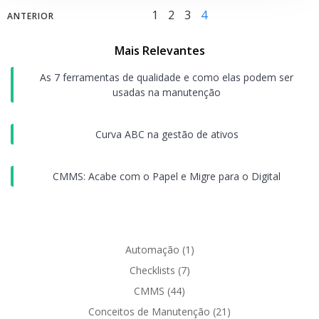
Posts
Posts
Page
Page
Page
Page
1
2
3
4
ANTERIOR
navigation
navigation
Mais Relevantes
As 7 ferramentas de qualidade e como elas podem ser
usadas na manutenção
Curva ABC na gestão de ativos
CMMS: Acabe com o Papel e Migre para o Digital
Automação
(1)
Checklists
(7)
CMMS
(44)
Conceitos de Manutenção
(21)