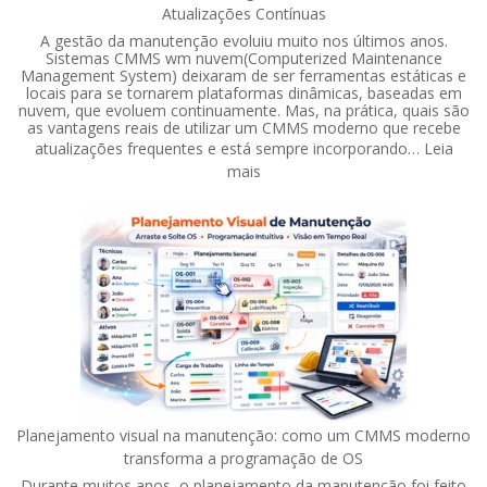
Atualizações Contínuas
A gestão da manutenção evoluiu muito nos últimos anos.
Sistemas CMMS wm nuvem(Computerized Maintenance
Management System) deixaram de ser ferramentas estáticas e
locais para se tornarem plataformas dinâmicas, baseadas em
nuvem, que evoluem continuamente. Mas, na prática, quais são
as vantagens reais de utilizar um CMMS moderno que recebe
atualizações frequentes e está sempre incorporando…
Leia
:
mais
CMMS
em
Nuvem:
7
Vantagens
de
um
Software
com
Atualizações
Contínuas
Planejamento visual na manutenção: como um CMMS moderno
transforma a programação de OS
Durante muitos anos, o planejamento da manutenção foi feito