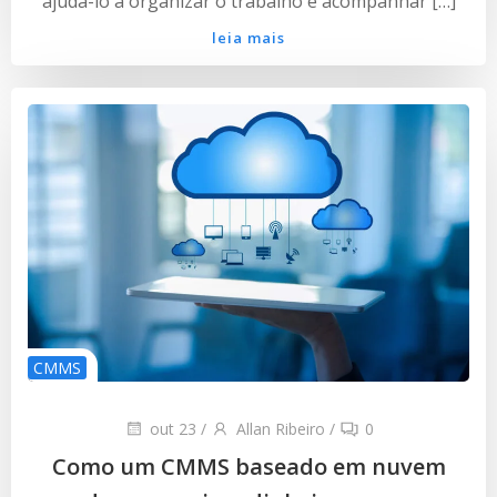
ajudá-lo a organizar o trabalho e acompanhar […]
leia mais
CMMS
out 23
/
Allan Ribeiro
/
0
Como um CMMS baseado em nuvem